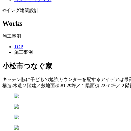
©イング建築設計
Works
施工事例
TOP
施工事例
小松市
つなぐ家
キッチン脇に子どもの勉強カウンターを配するアイデアは最
構造:木造２階建／敷地面積:81.29坪／１階面積:22.61坪／２階面