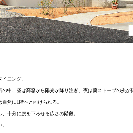
ダイニング。
気の中、昼は高窓から陽光が降り注ぎ、夜は薪ストーブの炎が
は自然に1階へと向けられる。
ル、十分に腰を下ろせる広さの階段。
い。