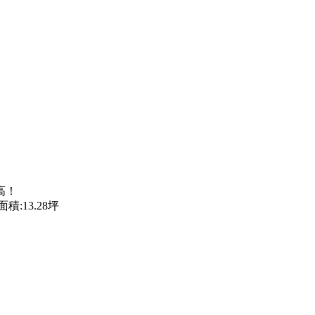
高！
積:13.28坪