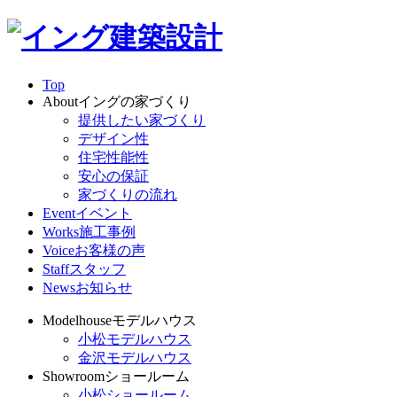
Top
About
イングの家づくり
提供したい家づくり
デザイン性
住宅性能性
安心の保証
家づくりの流れ
Event
イベント
Works
施工事例
Voice
お客様の声
Staff
スタッフ
News
お知らせ
Modelhouse
モデルハウス
小松モデルハウス
金沢モデルハウス
Showroom
ショールーム
小松ショールーム