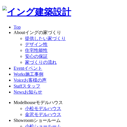
Top
About
イングの家づくり
提供したい家づくり
デザイン性
住宅性能性
安心の保証
家づくりの流れ
Event
イベント
Works
施工事例
Voice
お客様の声
Staff
スタッフ
News
お知らせ
Modelhouse
モデルハウス
小松モデルハウス
金沢モデルハウス
Showroom
ショールーム
小松ショールーム