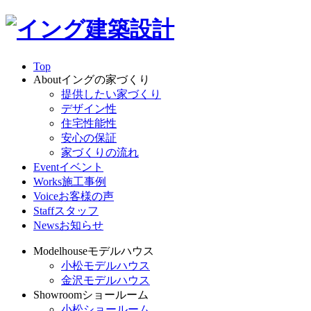
Top
About
イングの家づくり
提供したい家づくり
デザイン性
住宅性能性
安心の保証
家づくりの流れ
Event
イベント
Works
施工事例
Voice
お客様の声
Staff
スタッフ
News
お知らせ
Modelhouse
モデルハウス
小松モデルハウス
金沢モデルハウス
Showroom
ショールーム
小松ショールーム