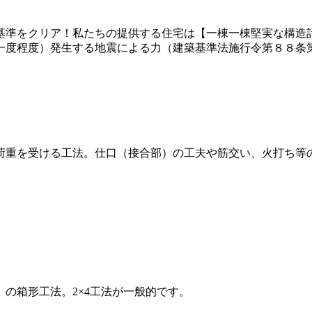
基準をクリア！私たちの提供する住宅は【一棟一棟堅実な構造
一度程度）発生する地震による力（建築基準法施行令第８８条
荷重を受ける工法。仕口（接合部）の工夫や筋交い、火打ち等
の箱形工法。2×4工法が一般的です。