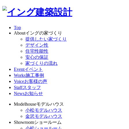
Top
About
イングの家づくり
提供したい家づくり
デザイン性
住宅性能性
安心の保証
家づくりの流れ
Event
イベント
Works
施工事例
Voice
お客様の声
Staff
スタッフ
News
お知らせ
Modelhouse
モデルハウス
小松モデルハウス
金沢モデルハウス
Showroom
ショールーム
小松ショールーム