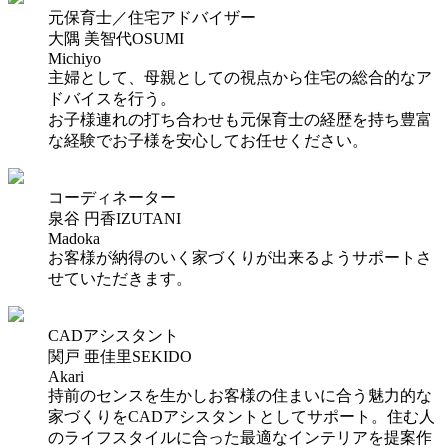
元保育士／住宅アドバイザー
大隅 美智代
OSUMI
Michiyo
主婦として、母親としての視点から住宅の総合的なア
ドバイスを行う。
お子様連れの打ち合わせも元保育士の経歴を持ち豊富
な経験でお子様を安心してお任せください。
コーディネーター
泉谷 円香
IZUTANI
Madoka
お客様が納得のいく家づくりが出来るようサポートさ
せていただきます。
CADアシスタント
関戸 亜佳里
SEKIDO
Akari
持前のセンスを生かしお客様の住まいに合う魅力的な
家づくりをCADアシスタントとしてサポート。住む人
のライフスタイルに合った最適なインテリアを提案作