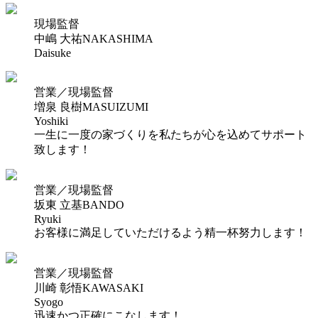
現場監督
中嶋 大祐
NAKASHIMA
Daisuke
営業／現場監督
増泉 良樹
MASUIZUMI
Yoshiki
一生に一度の家づくりを私たちが心を込めてサポート
致します！
営業／現場監督
坂東 立基
BANDO
Ryuki
お客様に満足していただけるよう精一杯努力します！
営業／現場監督
川崎 彰悟
KAWASAKI
Syogo
迅速かつ正確にこなします！