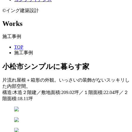
©イング建築設計
Works
施工事例
TOP
施工事例
小松市
シンプルに暮らす家
片流れ屋根＋箱形の外観。いっさいの装飾がないスッキリし
た内部空間。
構造:木造２階建／敷地面積:209.02坪／１階面積:22.04坪／２
階面積:18.11坪