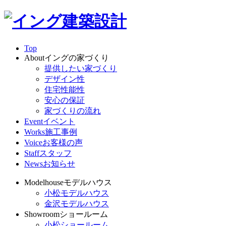
Top
About
イングの家づくり
提供したい家づくり
デザイン性
住宅性能性
安心の保証
家づくりの流れ
Event
イベント
Works
施工事例
Voice
お客様の声
Staff
スタッフ
News
お知らせ
Modelhouse
モデルハウス
小松モデルハウス
金沢モデルハウス
Showroom
ショールーム
小松ショールーム