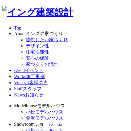
Top
About
イングの家づくり
提供したい家づくり
デザイン性
住宅性能性
安心の保証
家づくりの流れ
Event
イベント
Works
施工事例
Voice
お客様の声
Staff
スタッフ
News
お知らせ
Modelhouse
モデルハウス
小松モデルハウス
金沢モデルハウス
Showroom
ショールーム
小松ショールーム