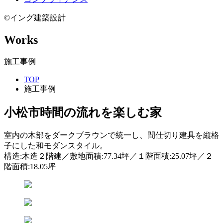
©イング建築設計
Works
施工事例
TOP
施工事例
小松市
時間の流れを楽しむ家
室内の木部をダークブラウンで統一し、間仕切り建具を縦格
子にした和モダンスタイル。
構造:木造２階建／敷地面積:77.34坪／１階面積:25.07坪／２
階面積:18.05坪