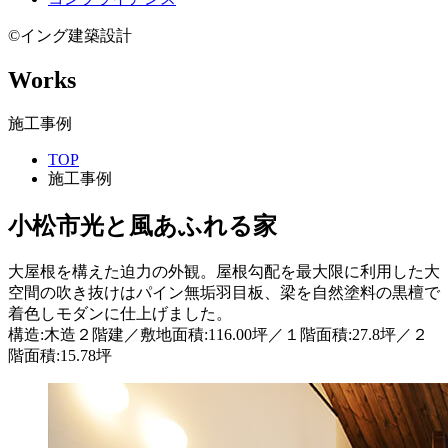
©イング建築設計
Works
施工事例
TOP
施工事例
小松市
光と風あふれる家
大屋根を構えた迫力の外観。屋根勾配を最大限に利用した大
空間の吹き抜けはパイン無垢羽目板、梁を自然塗料の黒檀で
着色しモダンに仕上げました。
構造:木造２階建／敷地面積:116.00坪／１階面積:27.8坪／２
階面積:15.78坪