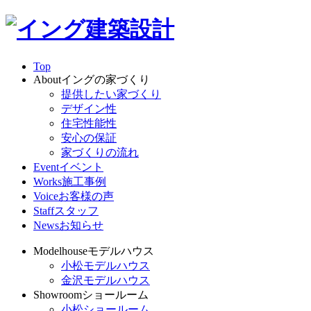
Top
About
イングの家づくり
提供したい家づくり
デザイン性
住宅性能性
安心の保証
家づくりの流れ
Event
イベント
Works
施工事例
Voice
お客様の声
Staff
スタッフ
News
お知らせ
Modelhouse
モデルハウス
小松モデルハウス
金沢モデルハウス
Showroom
ショールーム
小松ショールーム