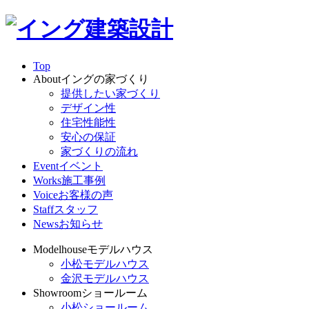
Top
About
イングの家づくり
提供したい家づくり
デザイン性
住宅性能性
安心の保証
家づくりの流れ
Event
イベント
Works
施工事例
Voice
お客様の声
Staff
スタッフ
News
お知らせ
Modelhouse
モデルハウス
小松モデルハウス
金沢モデルハウス
Showroom
ショールーム
小松ショールーム