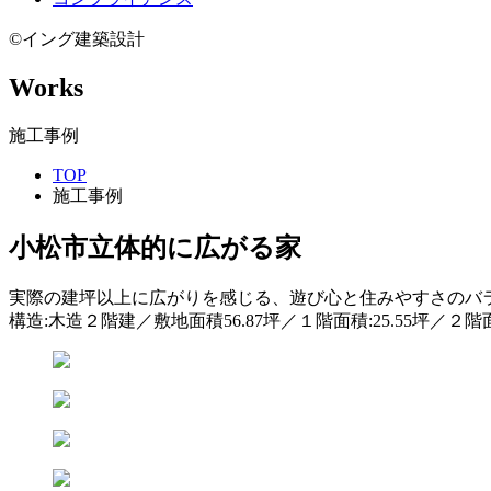
©イング建築設計
Works
施工事例
TOP
施工事例
小松市
立体的に広がる家
実際の建坪以上に広がりを感じる、遊び心と住みやすさのバ
構造:木造２階建／敷地面積56.87坪／１階面積:25.55坪／２階面積