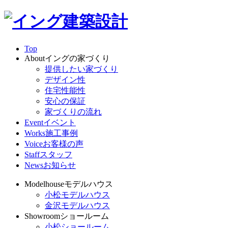
Top
About
イングの家づくり
提供したい家づくり
デザイン性
住宅性能性
安心の保証
家づくりの流れ
Event
イベント
Works
施工事例
Voice
お客様の声
Staff
スタッフ
News
お知らせ
Modelhouse
モデルハウス
小松モデルハウス
金沢モデルハウス
Showroom
ショールーム
小松ショールーム