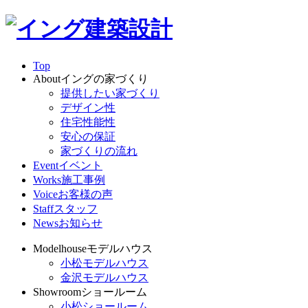
Top
About
イングの家づくり
提供したい家づくり
デザイン性
住宅性能性
安心の保証
家づくりの流れ
Event
イベント
Works
施工事例
Voice
お客様の声
Staff
スタッフ
News
お知らせ
Modelhouse
モデルハウス
小松モデルハウス
金沢モデルハウス
Showroom
ショールーム
小松ショールーム