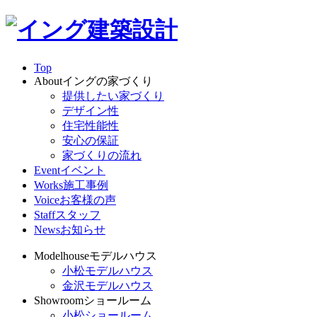
Top
About
イングの家づくり
提供したい家づくり
デザイン性
住宅性能性
安心の保証
家づくりの流れ
Event
イベント
Works
施工事例
Voice
お客様の声
Staff
スタッフ
News
お知らせ
Modelhouse
モデルハウス
小松モデルハウス
金沢モデルハウス
Showroom
ショールーム
小松ショールーム