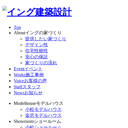
Top
About
イングの家づくり
提供したい家づくり
デザイン性
住宅性能性
安心の保証
家づくりの流れ
Event
イベント
Works
施工事例
Voice
お客様の声
Staff
スタッフ
News
お知らせ
Modelhouse
モデルハウス
小松モデルハウス
金沢モデルハウス
Showroom
ショールーム
小松ショールーム