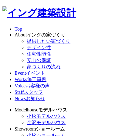
Top
About
イングの家づくり
提供したい家づくり
デザイン性
住宅性能性
安心の保証
家づくりの流れ
Event
イベント
Works
施工事例
Voice
お客様の声
Staff
スタッフ
News
お知らせ
Modelhouse
モデルハウス
小松モデルハウス
金沢モデルハウス
Showroom
ショールーム
小松ショールーム