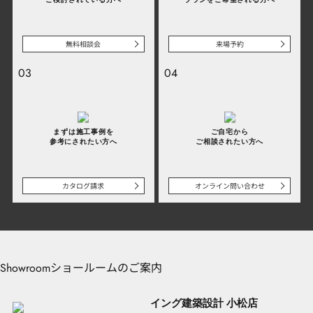
Staff
スタッフ
News
お知らせ
無料相談会
来場予約
Modelhouse
03
04
モデルハウス
小松モデルハウス
金沢モデルハウス
まずは施工事例を
ご自宅から
参考にされたい方へ
ご相談されたい方へ
Showroom
ショールーム
小松ショールーム
カタログ請求
オンライン問い合わせ
金沢ショールーム
福井ショールーム
Column
コラム
ショールームのご案内
Showroom
スタッフコラム
イング建築設計 小松店
お役立ちコラム