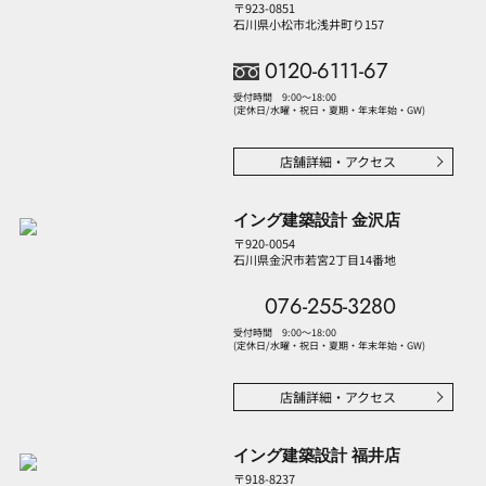
〒923-0851
石川県小松市北浅井町り157
Contact
お問い合わせ
0120-6111-67
来場予約(無料相談会)
受付時間 9:00〜18:00
(定休日/水曜・祝日・夏期・年末年始・GW)
資料請求
無料プランニング
店舗詳細・アクセス
オンライン相談
イング建築設計 金沢店
〒920-0054
石川県金沢市若宮2丁目14番地
076-255-3280
受付時間 9:00〜18:00
(定休日/水曜・祝日・夏期・年末年始・GW)
店舗詳細・アクセス
株式会社 イング
〒923-0851 石川県小松市北浅井町り157
イング建築設計 福井店
〒918-8237