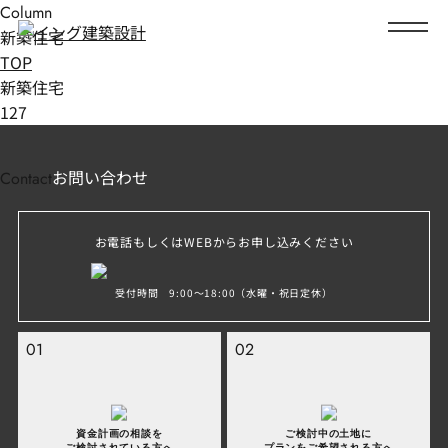
Column
新築住宅
Top
TOP
新築住宅
About
1
27
イングの家づくり
提供したい家づくり
デザイン性
お問い合わせ
Contact
住宅性能性
安心の保証
お電話もしくはWEBからお申し込みください
家づくりの流れ
受付時間 9:00〜18:00（水曜・祝日定休）
Event
イベント
01
02
Works
施工事例
Voice
お客様の声
資金計画の相談を
ご検討中の土地に
ご検討されている方へ
プランをご希望される方へ