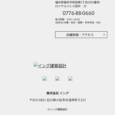
福井県福井市和田東2丁目1003番地
ロイヤルパレス田中 1F
会社概要
プライバシーポリシー
コンプライアンス
0776-88-0660
©イング建築設計
受付時間 9:00〜18:00
(定休日/水曜・祝日・夏期・年末年始・GW)
店舗詳細・アクセス
株式会社 イング
〒923-0851 石川県小松市北浅井町り157
©イング建築設計