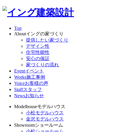
Top
About
イングの家づくり
提供したい家づくり
デザイン性
住宅性能性
安心の保証
家づくりの流れ
Event
イベント
Works
施工事例
Voice
お客様の声
Staff
スタッフ
News
お知らせ
Modelhouse
モデルハウス
小松モデルハウス
金沢モデルハウス
Showroom
ショールーム
小松ショールーム