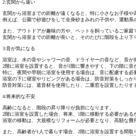
2:玄関から遠い
玄関から浴室までの距離が遠くなると、特に小さなお子様や
例えば、公園で砂遊びをして全身砂まみれの子供や、運動系
また、アウトドアが趣味の方や、ペットを飼っているご家庭
玄関から浴室までの距離が長いと、そのたびに階段を上り下
3:音が気になる
浴室は、水の音やシャワーの音、ドライヤーの音など、音が
2階に浴室を設置すると、音が1階に響きやすく、下の階に音
特に、夜間や早朝に浴室を使用する場合は、音に配慮する必
浴室の下に寝室やリビングがある場合は、防音対策をしっか
防音対策には、遮音材を使用したり、二重窓を設置したりす
4:将来的な不安
高齢になると、階段の昇り降りが負担になります。
2階に浴室を設置した場合、将来、1階に移動する必要がある
浴室の移動は、大規模なリフォームが必要となり、高額な費
また、高齢者が1人で暮らす場合、2階に浴室を設置する間取