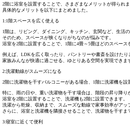
2階に浴室を設置することで、さまざまなメリットが得られ
具体的なメリットを以下にまとめました。
1:1階スペースを広く使える
1階は、リビング、ダイニング、キッチン、玄関など、生活
そのため、スペースが狭くなりがちなのが悩みです。
浴室を2階に設置することで、1階に4畳～5畳ほどのスペース
例えば、LDKを広く取ったり、パントリーや書斎を設けた
家族みんなが快適に過ごせる、ゆとりある空間を実現できま
2:洗濯動線がスムーズになる
2階に洗濯物を干すバルコニーがある場合、1階に洗濯機を
特に、雨の日や、重い洗濯物を干す場合は、階段の昇り降り
浴室を2階に設置することで、洗濯機も2階に設置できます。
洗濯から乾燥、収納まで、スムーズな動線で家事効率がアッ
さらに、浴室と洗濯機を隣接させることで、洗濯物を干すま
3:寝室に近くて便利