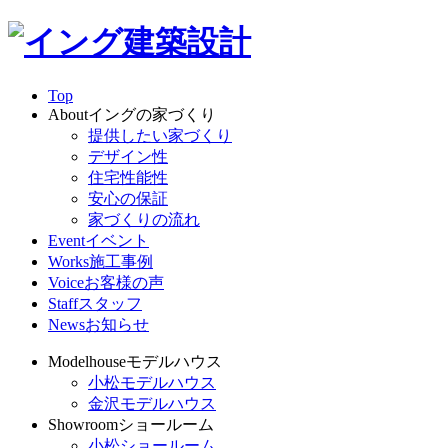
Top
About
イングの家づくり
提供したい家づくり
デザイン性
住宅性能性
安心の保証
家づくりの流れ
Event
イベント
Works
施工事例
Voice
お客様の声
Staff
スタッフ
News
お知らせ
Modelhouse
モデルハウス
小松モデルハウス
金沢モデルハウス
Showroom
ショールーム
小松ショールーム