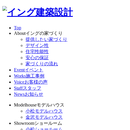
Top
About
イングの家づくり
提供したい家づくり
デザイン性
住宅性能性
安心の保証
家づくりの流れ
Event
イベント
Works
施工事例
Voice
お客様の声
Staff
スタッフ
News
お知らせ
Modelhouse
モデルハウス
小松モデルハウス
金沢モデルハウス
Showroom
ショールーム
小松ショールーム