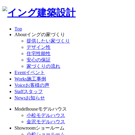
Top
About
イングの家づくり
提供したい家づくり
デザイン性
住宅性能性
安心の保証
家づくりの流れ
Event
イベント
Works
施工事例
Voice
お客様の声
Staff
スタッフ
News
お知らせ
Modelhouse
モデルハウス
小松モデルハウス
金沢モデルハウス
Showroom
ショールーム
小松ショールーム