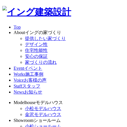
Top
About
イングの家づくり
提供したい家づくり
デザイン性
住宅性能性
安心の保証
家づくりの流れ
Event
イベント
Works
施工事例
Voice
お客様の声
Staff
スタッフ
News
お知らせ
Modelhouse
モデルハウス
小松モデルハウス
金沢モデルハウス
Showroom
ショールーム
小松ショールーム