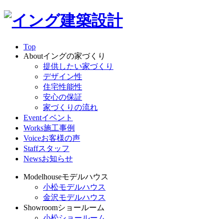
Top
About
イングの家づくり
提供したい家づくり
デザイン性
住宅性能性
安心の保証
家づくりの流れ
Event
イベント
Works
施工事例
Voice
お客様の声
Staff
スタッフ
News
お知らせ
Modelhouse
モデルハウス
小松モデルハウス
金沢モデルハウス
Showroom
ショールーム
小松ショールーム