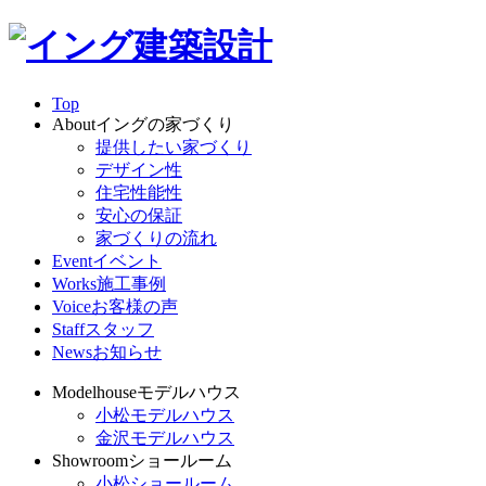
Top
About
イングの家づくり
提供したい家づくり
デザイン性
住宅性能性
安心の保証
家づくりの流れ
Event
イベント
Works
施工事例
Voice
お客様の声
Staff
スタッフ
News
お知らせ
Modelhouse
モデルハウス
小松モデルハウス
金沢モデルハウス
Showroom
ショールーム
小松ショールーム