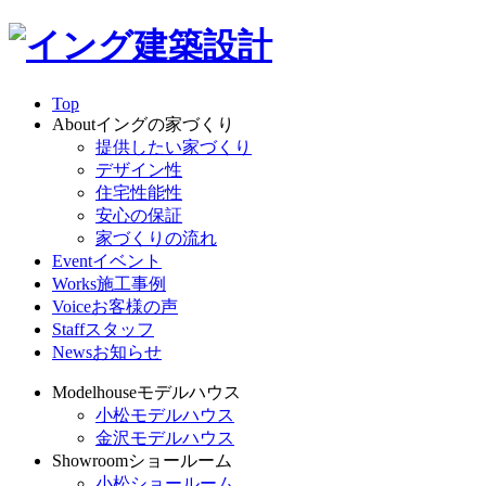
Top
About
イングの家づくり
提供したい家づくり
デザイン性
住宅性能性
安心の保証
家づくりの流れ
Event
イベント
Works
施工事例
Voice
お客様の声
Staff
スタッフ
News
お知らせ
Modelhouse
モデルハウス
小松モデルハウス
金沢モデルハウス
Showroom
ショールーム
小松ショールーム