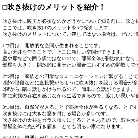
□吹き抜けのメリットを紹介！
吹き抜けに暖房が必須なのかどうかについて知る前に、吹き
ここでは、吹き抜けのメリットを5つ紹介します。
吹き抜けのメリットについてご存じではない場合は、ぜひご
1つ目は、開放的な空間が生まれることです。
高い天井を作ることで、そこに新しい空間ができます。
壁や扉などで囲う訳ではないので、部屋全体が開放的になり
部屋を大きく、開放的に見せたい場合におすすめの間取りで
2つ目は、家族との円滑なコミュニケーションに繋がること
2階や階段などに直接繋がるように吹き抜けを設ける場合が
2階から1階に話しかけられるので、簡単に会話ができます。
常に家族の存在を感じながら生活できるので、寂しい思いや
3つ目は、自然光が入ることで部屋全体が明るくなることで
吹き抜けには大きな窓を付ける場合が多いです。
吹き抜けの天井をガラス張りにすることもあるので、窓や天
部屋全体に光が行き届き、とても明るい家になります。
4つ目は、風通しが良くなることです。