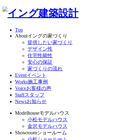
Top
About
イングの家づくり
提供したい家づくり
デザイン性
住宅性能性
安心の保証
家づくりの流れ
Event
イベント
Works
施工事例
Voice
お客様の声
Staff
スタッフ
News
お知らせ
Modelhouse
モデルハウス
小松モデルハウス
金沢モデルハウス
Showroom
ショールーム
小松ショールーム