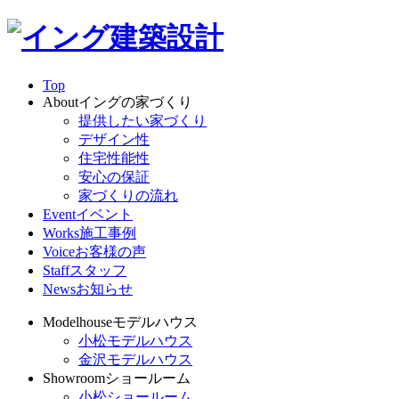
Top
About
イングの家づくり
提供したい家づくり
デザイン性
住宅性能性
安心の保証
家づくりの流れ
Event
イベント
Works
施工事例
Voice
お客様の声
Staff
スタッフ
News
お知らせ
Modelhouse
モデルハウス
小松モデルハウス
金沢モデルハウス
Showroom
ショールーム
小松ショールーム