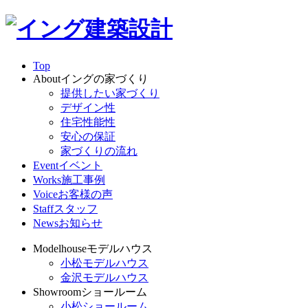
Top
About
イングの家づくり
提供したい家づくり
デザイン性
住宅性能性
安心の保証
家づくりの流れ
Event
イベント
Works
施工事例
Voice
お客様の声
Staff
スタッフ
News
お知らせ
Modelhouse
モデルハウス
小松モデルハウス
金沢モデルハウス
Showroom
ショールーム
小松ショールーム