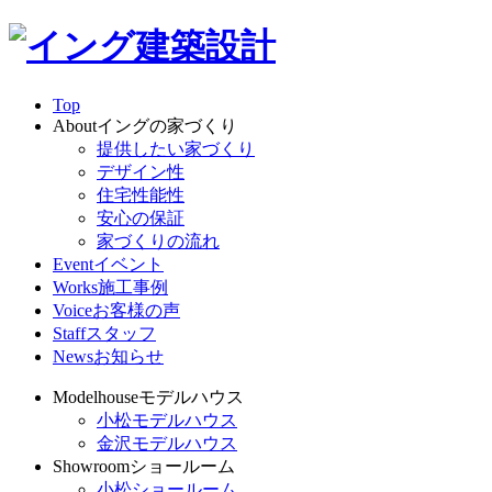
Top
About
イングの家づくり
提供したい家づくり
デザイン性
住宅性能性
安心の保証
家づくりの流れ
Event
イベント
Works
施工事例
Voice
お客様の声
Staff
スタッフ
News
お知らせ
Modelhouse
モデルハウス
小松モデルハウス
金沢モデルハウス
Showroom
ショールーム
小松ショールーム