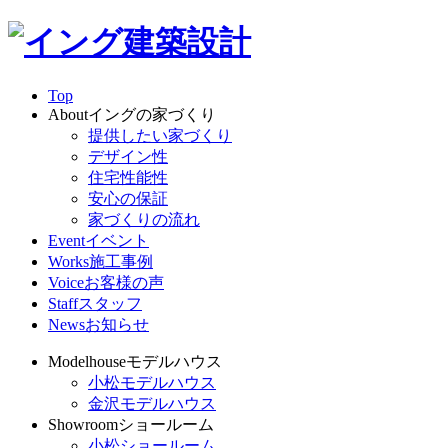
Top
About
イングの家づくり
提供したい家づくり
デザイン性
住宅性能性
安心の保証
家づくりの流れ
Event
イベント
Works
施工事例
Voice
お客様の声
Staff
スタッフ
News
お知らせ
Modelhouse
モデルハウス
小松モデルハウス
金沢モデルハウス
Showroom
ショールーム
小松ショールーム