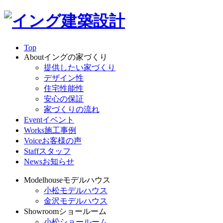
Top
About
イングの家づくり
提供したい家づくり
デザイン性
住宅性能性
安心の保証
家づくりの流れ
Event
イベント
Works
施工事例
Voice
お客様の声
Staff
スタッフ
News
お知らせ
Modelhouse
モデルハウス
小松モデルハウス
金沢モデルハウス
Showroom
ショールーム
小松ショールーム